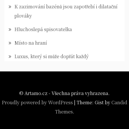
K zazimování bazénů jsou zapotřebí i dilatační
plováky
Hluchoslepá spisovatelka
Místo na hraní
Luxus, který si může dopřát každý
© Artamo.cz - Všechna práva vyhrazena.
Proudly powered by WordPress
|
Theme: Gist by
Candid
Themes
.