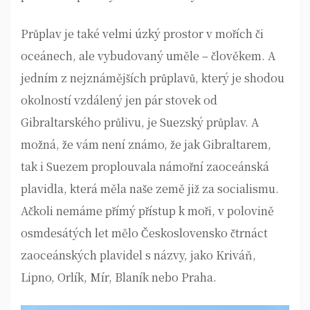
Průplav je také velmi úzký prostor v mořích či
oceánech, ale vybudovaný uměle – člověkem. A
jedním z nejznámějších průplavů, který je shodou
okolností vzdálený jen pár stovek od
Gibraltarského průlivu, je Suezský průplav. A
možná, že vám není známo, že jak Gibraltarem,
tak i Suezem proplouvala námořní zaoceánská
plavidla, která měla naše země již za socialismu.
Ačkoli nemáme přímý přístup k moři, v polovině
osmdesátých let mělo Československo čtrnáct
zaoceánských plavidel s názvy, jako Kriváň,
Lipno, Orlík, Mír, Blaník nebo Praha.