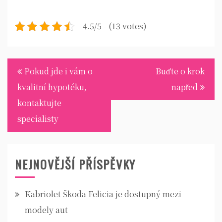
4.5/5 - (13 votes)
Navigace
Pokud jde i vám o
Buďte o krok
pro
kvalitní hypotéku,
napřed
příspěvek
kontaktujte
specialisty
NEJNOVĚJŠÍ PŘÍSPĚVKY
Kabriolet Škoda Felicia je dostupný mezi
modely aut