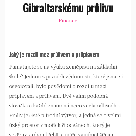
Gibraltarskému průlivu
Finance
Jaký je rozdíl mez průlivem a průplavem
Pamatujete se na výuku zeměpisu na základní
škole? Jednou z prvních vědomostí, které jsme si
osvojovali, bylo povědomí o rozdílu mezi
průplavem a průlivem. Dvě velmi podobná
slovíčka a každé znamená něco zcela odlišného.
Průliv je čistě přírodní výtvor, a jedná se o velmi
úzký prostor v mořích či oceánech, který je
sevřený z obou břehů, a může zaujímat šíři jen