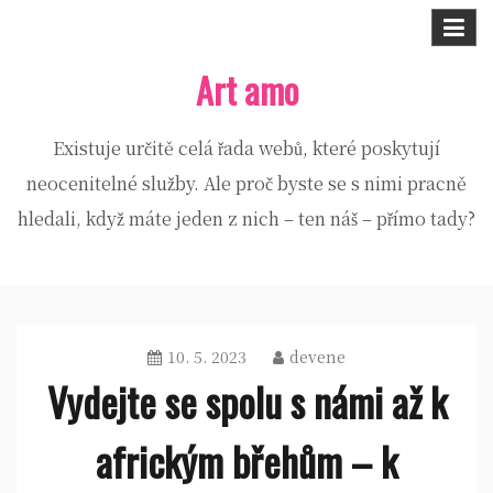
Skip
to
Art amo
content
Existuje určitě celá řada webů, které poskytují
neocenitelné služby. Ale proč byste se s nimi pracně
hledali, když máte jeden z nich – ten náš – přímo tady?
10. 5. 2023
devene
Vydejte se spolu s námi až k
africkým břehům – k