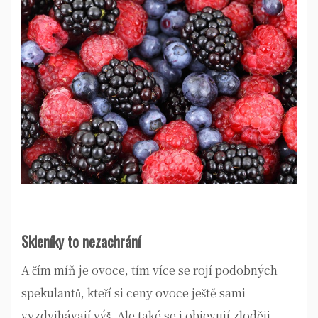
Skleníky to nezachrání
A čím míň je ovoce, tím více se rojí podobných
spekulantů, kteří si ceny ovoce ještě sami
vyzdvihávají výš. Ale také se i objevují zloději,