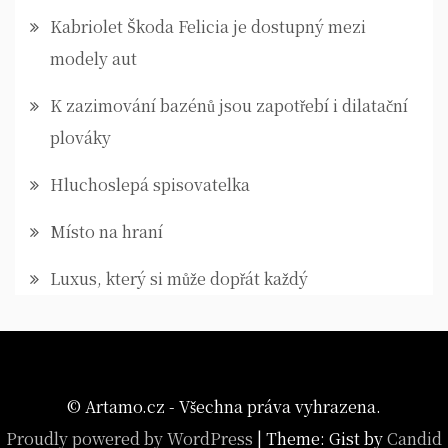
Kabriolet Škoda Felicia je dostupný mezi
modely aut
K zazimování bazénů jsou zapotřebí i dilatační
plováky
Hluchoslepá spisovatelka
Místo na hraní
Luxus, který si může dopřát každý
© Artamo.cz - Všechna práva vyhrazena.
Proudly powered by WordPress
|
Theme: Gist by
Candid