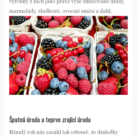
výrobky z nich jako právě výše zmiňované džusy,
marmelády, sladkosti, ovocné směsi a další.
Špatná úroda a teprve zrající úroda
Minulý rok nás zasáhl tak otřesně, že důsledky