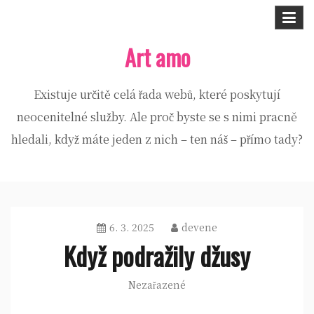
Skip
to
Art amo
content
Existuje určitě celá řada webů, které poskytují
neocenitelné služby. Ale proč byste se s nimi pracně
hledali, když máte jeden z nich – ten náš – přímo tady?
6. 3. 2025
devene
Když podražily džusy
Nezařazené