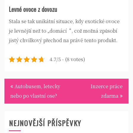
Levné ovoce z dovozu
Stala se tak unikátní situace, kdy exotické ovoce
je levnější než to „domácí“, což možná způsobí
jistý chvilkový přechod na právě tento produkt.
4.7/5 - (8 votes)
Navigace
Autobusem, letecky
Inzerce práce
pro
nebo po vlastní ose?
zdarma
příspěvek
NEJNOVĚJŠÍ PŘÍSPĚVKY