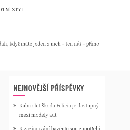
OTNÍ STYL
dali, když máte jeden z nich – ten náš – přímo
NEJNOVĚJŠÍ PŘÍSPĚVKY
Kabriolet Škoda Felicia je dostupný
mezi modely aut
K zazimování bazénů jsou zapotřebí