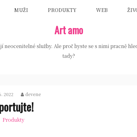
MUŽI
PRODUKTY
WEB
ŽIV
Art amo
jí neocenitelné služby. Ale proč byste se s nimi pracně hle
tady?
6. 2022
devene
portujte!
Produkty