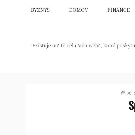
Skip
BYZNYS
DOMOV
FINANCE
to
content
Existuje určitě celá řada webů, které poskytu
30. 
S