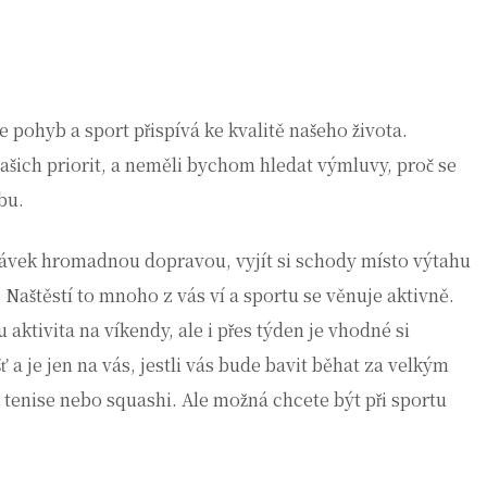
 že pohyb a sport přispívá ke kvalitě našeho života.
ašich priorit, a neměli bychom hledat výmluvy, proč se
bu.
távek hromadnou dopravou, vyjít si schody místo výtahu
 Naštěstí to mnoho z vás ví a sportu se věnuje aktivně.
u aktivita na víkendy, ale i přes týden je vhodné si
šť a je jen na vás, jestli vás bude bavit běhat za velkým
tenise nebo squashi. Ale možná chcete být při sportu