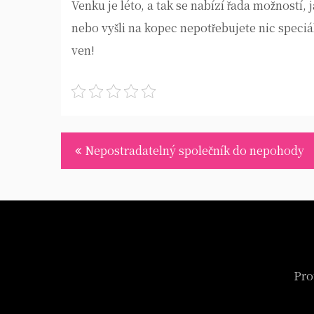
Venku je léto, a tak se nabízí řada možností, 
nebo vyšli na kopec nepotřebujete nic speciá
ven!
Navigace
Nepostradatelný společník do nepohody
pro
příspěvek
Pro