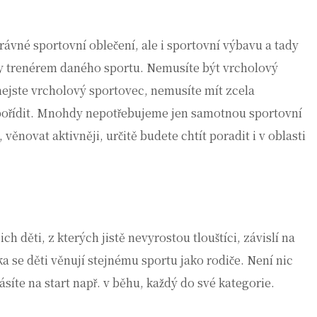
ávné sportovní oblečení, ale i sportovní výbavu a tady
dy trenérem daného sportu. Nemusíte být vrcholový
nejste vrcholový sportovec, nemusíte mít zcela
 pořídit. Mnohdy nepotřebujeme jen samotnou sportovní
 věnovat aktivněji, určitě budete chtít poradit i v oblasti
ejich děti, z kterých jistě nevyrostou tlouštíci, závislí na
a se děti věnují stejnému sportu jako rodiče. Není nic
ásíte na start např. v běhu, každý do své kategorie
.