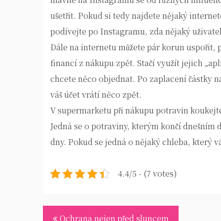
ušetřit. Pokud si tedy najdete nějaký interne
podívejte po Instagramu, zda nějaký uživate
Dále na internetu můžete pár korun uspořit, 
financí z nákupu zpět. Stačí využít jejich „a
chcete něco objednat. Po zaplacení částky n
váš účet vrátí něco zpět.
V supermarketu při nákupu potravin koukejte 
Jedná se o potraviny, kterým končí dnešním dn
dny. Pokud se jedná o nějaký chleba, který vá
4.4/5 - (7 votes)
Navigace
Ochrana nejen před sluncem