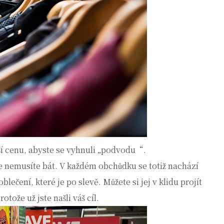
jší cenu, abyste se vyhnuli „podvodu“.
 se nemusíte bát. V každém obchůdku se totiž nachází
lečení, které je po slevě. Můžete si jej v klidu projít
tože už jste našli váš cíl.