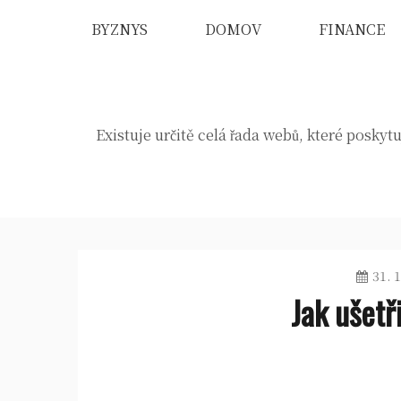
Skip
BYZNYS
DOMOV
FINANCE
to
content
Existuje určitě celá řada webů, které poskytu
31. 
Jak ušetř