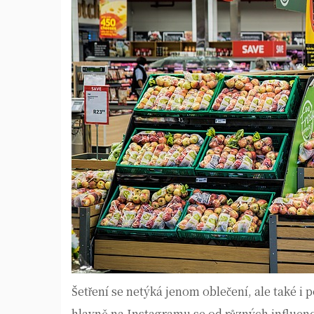
Šetření se netýká jenom oblečení, ale také i 
hlavně na Instagramu se od různých influenc