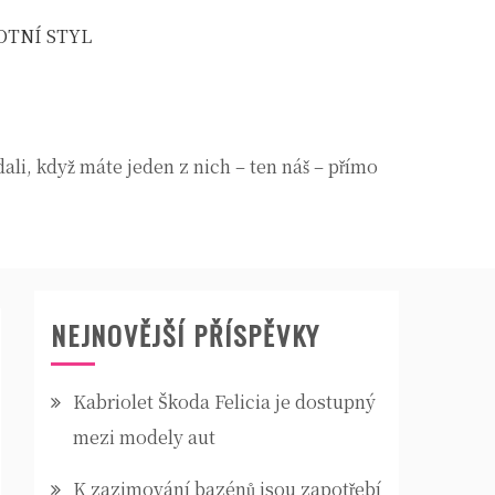
OTNÍ STYL
dali, když máte jeden z nich – ten náš – přímo
NEJNOVĚJŠÍ PŘÍSPĚVKY
Kabriolet Škoda Felicia je dostupný
mezi modely aut
K zazimování bazénů jsou zapotřebí