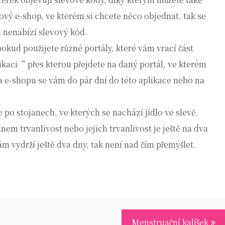
tový e-shop, ve kterém si chcete něco objednat, tak se
l nenabízí slevový kód.
pokud použijete různé portály, které vám vrací část
plikaci“ přes kterou přejdete na daný portál, ve kterém
a e-shopu se vám do pár dní do této aplikace nebo na
po stojanech, ve kterých se nachází jídlo ve slevě.
em trvanlivost nebo jejich trvanlivost je ještě na dva
m vydrží ještě dva dny, tak není nad čím přemýšlet.
Menstruační kalíšek