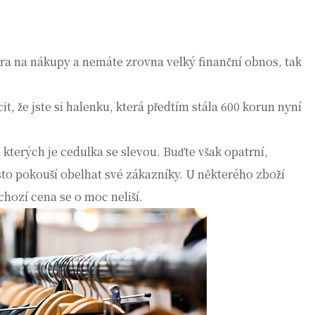
tra na nákupy a nemáte zrovna velký finanční obnos, tak
ocit, že jste si halenku, která předtím stála 600 korun nyní
 kterých je cedulka se slevou. Buďte však opatrní,
sto pokouší obelhat své zákazníky. U některého zboží
dchozí cena se o moc neliší.