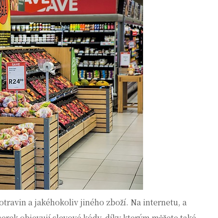
potravin a jakéhokoliv jiného zboží. Na internetu, a
erek objevují slevové kódy, díky kterým můžete také