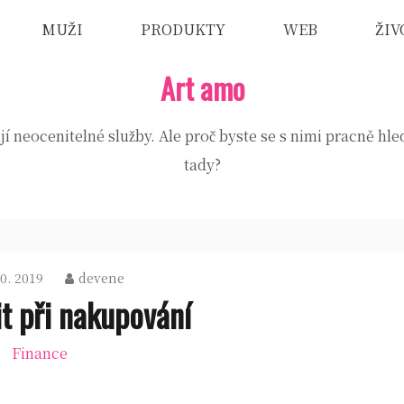
MUŽI
PRODUKTY
WEB
ŽIV
Art amo
jí neocenitelné služby. Ale proč byste se s nimi pracně hle
tady?
10. 2019
devene
it při nakupování
Finance