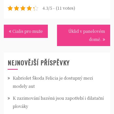
4.3/5 - (11 votes)
Navigace
Cialis pro muže
Úklid v panelovém
pro
domě.
příspěvek
NEJNOVĚJŠÍ PŘÍSPĚVKY
Kabriolet Škoda Felicia je dostupný mezi
modely aut
K zazimování bazénů jsou zapotřebí i dilatační
plováky