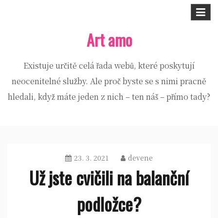
Skip
to
Art amo
content
Existuje určitě celá řada webů, které poskytují
neocenitelné služby. Ale proč byste se s nimi pracně
hledali, když máte jeden z nich – ten náš – přímo tady?
23. 3. 2021
devene
Už jste cvičili na balanční
podložce?