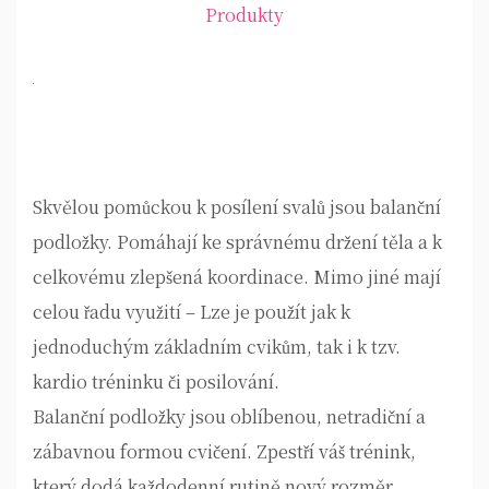
Produkty
Skvělou pomůckou k posílení svalů jsou
balanční
podložky
. Pomáhají ke správnému držení těla a k
celkovému zlepšená koordinace. Mimo jiné mají
celou řadu využití – Lze je použít jak k
jednoduchým základním cvikům, tak i k tzv.
kardio tréninku či posilování.
Balanční podložky jsou oblíbenou, netradiční a
zábavnou formou cvičení. Zpestří váš trénink,
který dodá každodenní rutině nový rozměr.