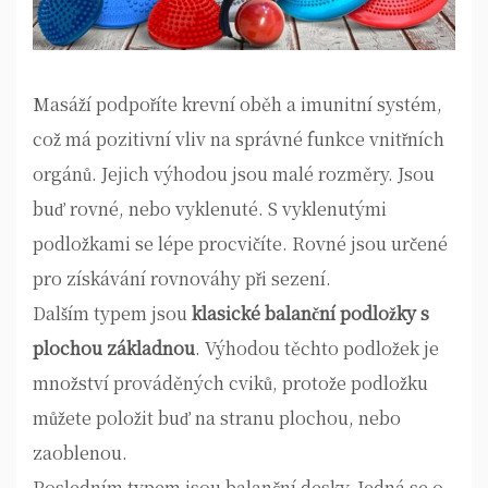
Masáží podpoříte krevní oběh a imunitní systém,
což má pozitivní vliv na správné funkce vnitřních
orgánů. Jejich výhodou jsou malé rozměry. Jsou
buď rovné, nebo vyklenuté. S vyklenutými
podložkami se lépe procvičíte. Rovné jsou určené
pro získávání rovnováhy při sezení.
Dalším typem jsou
klasické balanční podložky s
plochou základnou
. Výhodou těchto podložek je
množství prováděných cviků, protože podložku
můžete položit buď na stranu plochou, nebo
zaoblenou.
Posledním typem jsou
balanční desky
. Jedná se o