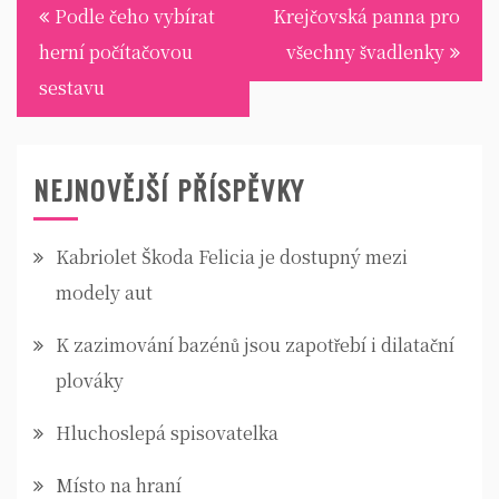
Navigace
Podle čeho vybírat
Krejčovská panna pro
pro
herní počítačovou
všechny švadlenky
příspěvek
sestavu
NEJNOVĚJŠÍ PŘÍSPĚVKY
Kabriolet Škoda Felicia je dostupný mezi
modely aut
K zazimování bazénů jsou zapotřebí i dilatační
plováky
Hluchoslepá spisovatelka
Místo na hraní