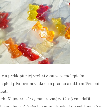
te a překlopíte jej vrchní částí se samolepicím
h před působením vlhkosti a prachu a takto můžete mít
nosti
ech. Nejmenší sáčky mají rozměry 12 x 8 cm, další
ba po dvou až čtyřech centimetrech až do velikosti 40 x