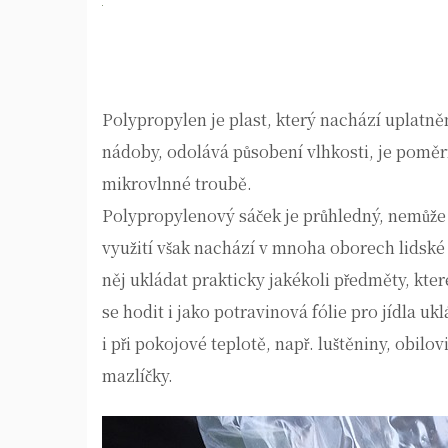
Polypropylen je plast, který nachází uplatně
nádoby, odolává působení vlhkosti, je poměr
mikrovlnné troubě.
Polypropylenový sáček je průhledný, nemůže t
využití však nachází v mnoha oborech lidské 
něj ukládat prakticky jakékoli předměty, kte
se hodit i jako potravinová fólie pro jídla 
i při pokojové teplotě, např. luštěniny, obil
mazlíčky.