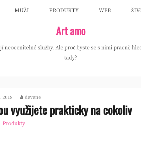
MUŽI
PRODUKTY
WEB
ŽIV
Art amo
jí neocenitelné služby. Ale proč byste se s nimi pracně hle
tady?
2. 2018
devene
u využijete prakticky na cokoliv
Produkty