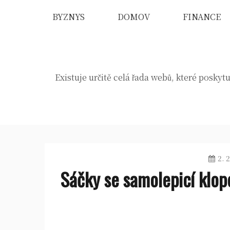
Skip
BYZNYS
DOMOV
FINANCE
to
content
Existuje určitě celá řada webů, které poskytu
2. 
Sáčky se samolepicí klopo