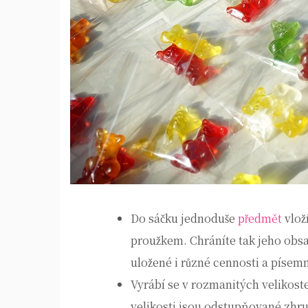
Do sáčku jednoduše
předmět
vloží
proužkem. Chráníte tak jeho obsa
uložené i různé cennosti a písem
Vyrábí se v rozmanitých velikost
velikosti jsou odstupňované zhru