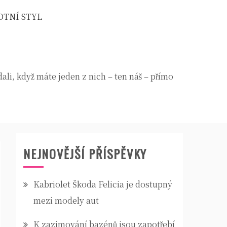
OTNÍ STYL
dali, když máte jeden z nich – ten náš – přímo
NEJNOVĚJŠÍ PŘÍSPĚVKY
Kabriolet Škoda Felicia je dostupný
mezi modely aut
K zazimování bazénů jsou zapotřebí