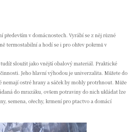
ní především v domácnostech. Vyrábí se z něj různé
ně termostabilní a hodí se i pro ohřev pokrmů v
udíž sloužit jako vnější obalový materiál. Praktické
činnosti. Jeho hlavní výhodou je univerzalita. Můžete do
ré nemají ostré hrany a sáček by mohly protrhnout. Může
ukládaná do mrazáku, ovšem potraviny do nich ukládat lze
oviny, semena, ořechy, krmení pro ptactvo a domácí