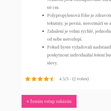
60 cm.
Polypropylenová fólie je zdravot
tekutiny, je pevná, nerozmáčí se 
Zabalení je velmi rychlé, jednodu
od sebe nerozlepí.
Pokud byste vyžadovali nadstanda
poskytnout individuální řešení b
slevy.
4.5/5 - (2 votes)
Navigace
Ženám vstup zakázán
pro