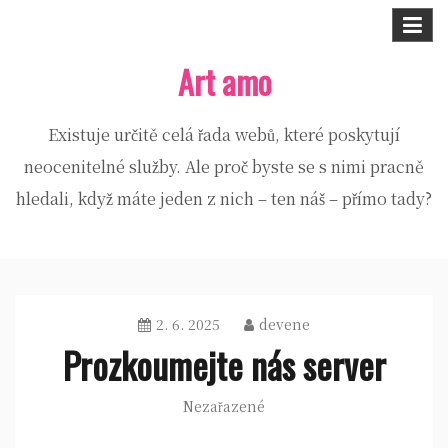
Skip
to
Art amo
content
Existuje určitě celá řada webů, které poskytují
neocenitelné služby. Ale proč byste se s nimi pracně
hledali, když máte jeden z nich – ten náš – přímo tady?
2. 6. 2025
devene
Prozkoumejte nás server
Nezařazené