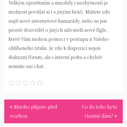
Velkým zpestřením a mnohdy i nezbytností je
možnost povídat si i s jinými hráči. Můžete zde
najít nové internetové kamarády, nebo se jen
prostě dozvědět o jiných uživatelů nové fígle,
které Vám mohou pomoci v postupu u Vašeho
oblíbeného titulu. Je zde k dispozici nejen
diskuzní fórum, ale i interní pošta a chybět
nemůže ani chat.
Navigace
Mnoho příprav před
Co do toho bytu
pro
svatbou
vlastně dám?
příspěvek