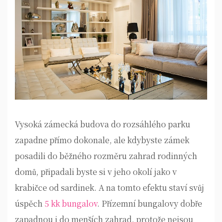
Vysoká zámecká budova do rozsáhlého parku
zapadne přímo dokonale, ale kdybyste zámek
posadili do běžného rozměru zahrad rodinných
domů, připadali byste si v jeho okolí jako v
krabičce od sardinek. A na tomto efektu staví svůj
úspěch
5 kk bungalov
. Přízemní bungalovy dobře
zapadnou i do menších zahrad, protože nejsou