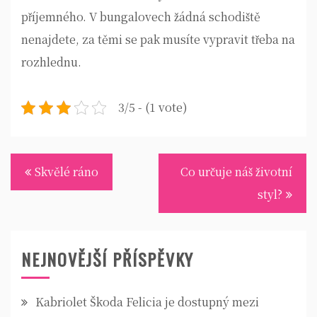
příjemného. V bungalovech žádná schodiště
nenajdete, za těmi se pak musíte vypravit třeba na
rozhlednu.
3/5 - (1 vote)
Navigace
Skvělé ráno
Co určuje náš životní
pro
styl?
příspěvek
NEJNOVĚJŠÍ PŘÍSPĚVKY
Kabriolet Škoda Felicia je dostupný mezi