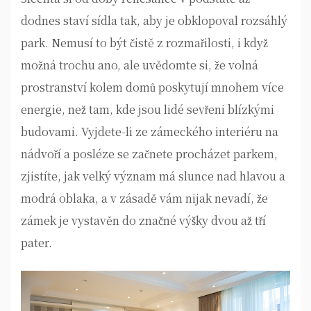
dodnes staví sídla tak, aby je obklopoval rozsáhlý
park. Nemusí to být čistě z rozmařilosti, i když
možná trochu ano, ale uvědomte si, že volná
prostranství kolem domů poskytují mnohem více
energie, než tam, kde jsou lidé sevřeni blízkými
budovami. Vyjdete-li ze zámeckého interiéru na
nádvoří a posléze se začnete procházet parkem,
zjistíte, jak velký význam má slunce nad hlavou a
modrá oblaka, a v zásadě vám nijak nevadí, že
zámek je vystavěn do značné výšky dvou až tří
pater.