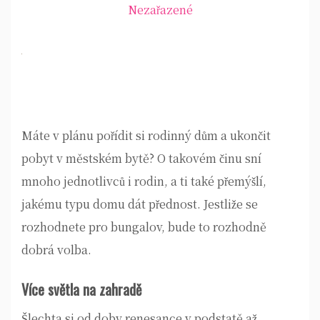
Nezařazené
Máte v plánu pořídit si rodinný dům a ukončit
pobyt v městském bytě? O takovém činu sní
mnoho jednotlivců i rodin, a ti také přemýšlí,
jakému typu domu dát přednost. Jestliže se
rozhodnete pro bungalov, bude to rozhodně
dobrá volba.
Více světla na zahradě
Šlechta si od doby renesance v podstatě až