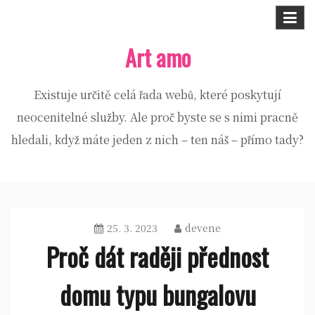
Skip
to
Art amo
content
Existuje určitě celá řada webů, které poskytují
neocenitelné služby. Ale proč byste se s nimi pracně
hledali, když máte jeden z nich – ten náš – přímo tady?
25. 3. 2023
devene
Proč dát raději přednost
domu typu bungalovu