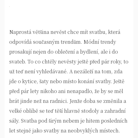
Naprostá většina nevěst chce mít svatbu, která
odpovídá současným trendům. Módní trendy
prosakují nejen do oblečení a bydlení, ale i do
svateb. To co chtěly nevěsty ještě před pár roky, to
už teď není vyhledávané. A nezáleží na tom, zda
jde o kytice, šaty nebo místo konání svatby. Ještě
před pár lety nikoho ani nenapadlo, že by se měl
brát jinde než na radnici. Jenže doba se změnila a
velké oblibě se teď těší hlavně stodoly a zahradní
sály. Svatba pod širým nebem je hitem posledních
let stejně jako svatby na neobvyklých místech.