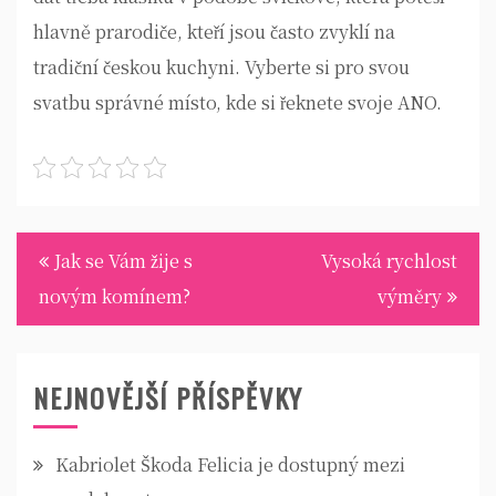
hlavně prarodiče, kteří jsou často zvyklí na
tradiční českou kuchyni. Vyberte si pro svou
svatbu správné místo, kde si řeknete svoje ANO.
Navigace
Jak se Vám žije s
Vysoká rychlost
pro
novým komínem?
výměry
příspěvek
NEJNOVĚJŠÍ PŘÍSPĚVKY
Kabriolet Škoda Felicia je dostupný mezi