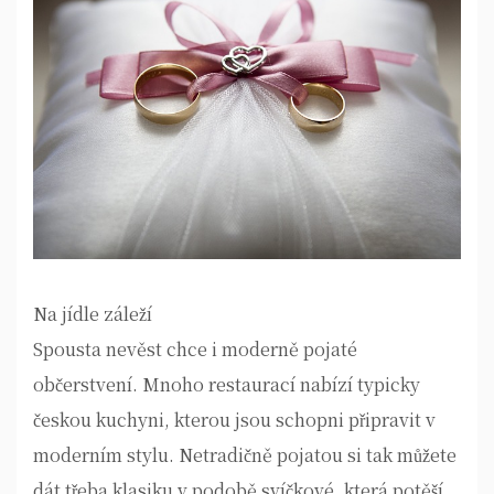
Na jídle záleží
Spousta nevěst chce i moderně pojaté
občerstvení. Mnoho restaurací nabízí typicky
českou kuchyni, kterou jsou schopni připravit v
moderním stylu. Netradičně pojatou si tak můžete
dát třeba klasiku v podobě svíčkové, která potěší