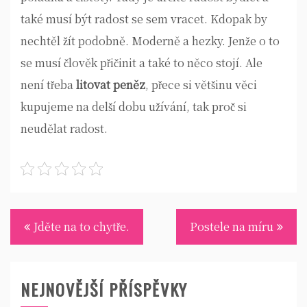
také musí být radost se sem vracet. Kdopak by
nechtěl žít podobně. Moderně a hezky. Jenže o to
se musí člověk přičinit a také to něco stojí. Ale
není třeba
litovat peněz
, přece si většinu věci
kupujeme na delší dobu užívání, tak proč si
neudělat radost.
Navigace
Jděte na to chytře.
Postele na míru
pro
příspěvek
NEJNOVĚJŠÍ PŘÍSPĚVKY