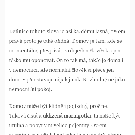
Definice tohoto slova je asi každému jasná, ovšem
právě proto je také ošidná. Domov je tam, kde se
momentálně přespává, tvrdí jeden človíček a jen
těžko mu oponovat. On to tak má, takže je doma i
v nemocnici. Ale normální člověk si přece jen
domov představuje nějak jinak. Rozhodně ne jako
nemocniční pokoj.
Domov může být klidně i pojízdný, proč ne.
Taková čistá a
uklizená maringotka
, ta může být
útulná a pobyt v ní velice příjemný. Ovšem
nesmíme si ji představit jako tu na stavbě, plnou