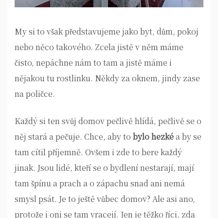
My si to však představujeme jako byt, dům, pokoj
nebo něco takového. Zcela jistě v něm máme
čisto, nepáchne nám to tam a jistě máme i
nějakou tu rostlinku. Někdy za oknem, jindy zase
na poličce.
Každý si ten svůj domov pečlivě hlídá, pečlivě se o
něj stará a pečuje. Chce, aby to
bylo hezké
a by se
tam cítil příjemně. Ovšem i zde to bere každý
jinak. Jsou lidé, kteří se o bydlení nestarají, mají
tam špínu a prach a o zápachu snad ani nemá
smysl psát. Je to ještě vůbec domov? Ale asi ano,
protože i oni se tam vracejí. Jen je těžko říci, zda