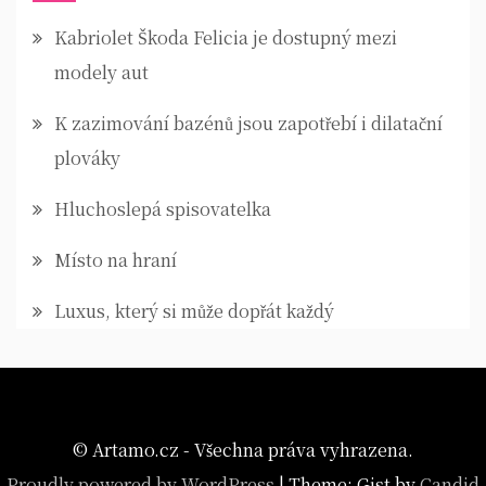
Kabriolet Škoda Felicia je dostupný mezi
modely aut
K zazimování bazénů jsou zapotřebí i dilatační
plováky
Hluchoslepá spisovatelka
Místo na hraní
Luxus, který si může dopřát každý
© Artamo.cz - Všechna práva vyhrazena.
Proudly powered by WordPress
|
Theme: Gist by
Candid